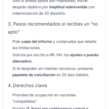
Sólo si ambos pasos son imposibles, iniciar
despido objetivo por
ineptitud sobrevenida
con
indemnización de 20 días/año.
3. Pasos recomendados si recibes un “no
apto”
Pide
copia del informe
y comprueba que detalle
las limitaciones.
Solicita por escrito a RR. HH. los
ajustes o puesto
alternativo
.
Si te despiden sin intentar recolocar, presenta
papeleta de conciliación
en 20 días hábiles.
4. Derechos clave
Prioridad de ocupación en vacantes
“compatibles”.
Posible
IT (baja) por contingencia común o