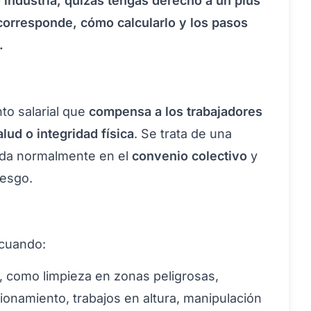
 industria, quizás tengas derecho a un plus
corresponde, cómo calcularlo y los pasos
.
o salarial que
compensa a los trabajadores
lud o integridad física
. Se trata de una
ida normalmente en el
convenio colectivo
y
iesgo.
 cuando:
, como limpieza en zonas peligrosas,
onamiento, trabajos en altura, manipulación