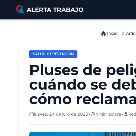
Saltar al contenido principal
ALERTA TRABAJO
Inicio
Artíc
SALUD Y PREVENCIÓN
Pluses de peli
cuándo se deb
cómo reclama
jueves, 24 de julio de 2025
•
4 min lectura
•
Red