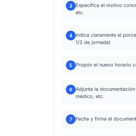
Especifica el motivo concr
3
etc.
Indica claramente el porce
4
1/2 de jornada)
Propón el nuevo horario co
5
Adjunta la documentación ju
6
médico, etc.
Fecha y firma el documen
7