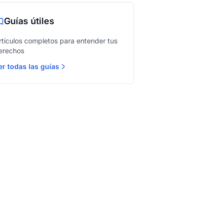
Guías útiles
rtículos completos para entender tus
erechos
er todas las guías