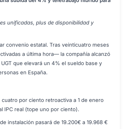
na subida del 4% y teletrabajo híbrido para
les unificadas, plus de disponibilidad y
ar convenio estatal. Tras veinticuatro meses
activadas a última hora— la compañía alcanzó
y UGT que elevará un 4% el sueldo base y
personas en España.
 cuatro por ciento retroactiva a 1 de enero
l IPC real (tope uno por ciento).
de instalación pasará de 19.200€ a 19.968 €