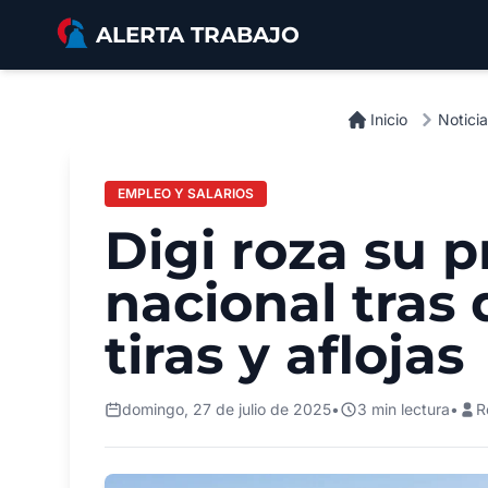
Saltar al contenido principal
ALERTA TRABAJO
Inicio
Notici
EMPLEO Y SALARIOS
Digi roza su 
nacional tras
tiras y aflojas
domingo, 27 de julio de 2025
•
3 min lectura
•
R