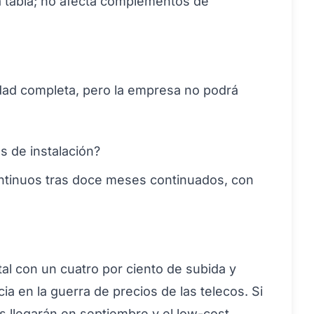
va tabla; no afecta complementos de
lidad completa, pero la empresa no podrá
s de instalación?
continuos tras doce meses continuados, con
tal con un cuatro por ciento de subida y
a en la guerra de precios de las telecos. Si
os llegarán en septiembre y el low-cost