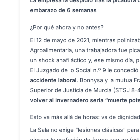
La empresa la despidió tras la picadura q
embarazo de 6 semanas
¿Por qué ahora y no antes?
El 12 de mayo de 2021, mientras poliniz
Agroalimentaria, una trabajadora fue pica
un shock anafiláctico y, ese mismo día, 
El Juzgado de lo Social n.º 9 le concedió
accidente laboral
. Bonnysa y la mutua Fr
Superior de Justicia de Murcia (STSJ 8-
volver al invernadero sería “muerte pot
Esto va más allá de horas: va de dignida
La Sala no exige “lesiones clásicas” para 
ejercer la profesión de forma segura (art.