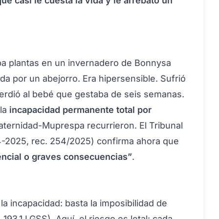
ue casi le cuesta la vida y le arrebató un
aba plantas en un invernadero de Bonnysa
da por un abejorro. Era hipersensible. Sufrió
perdió al bebé que gestaba de seis semanas.
 la
incapacidad permanente total por
aternidad-Muprespa recurrieron. El Tribunal
4-2025, rec. 254/2025) confirma ahora que
encial o graves consecuencias”
.
d
la incapacidad: basta la imposibilidad de
 193.1 LGSS). Aquí, el riesgo es letal: cada