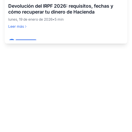
Devolución del IRPF 2026: requisitos, fechas y
cómo recuperar tu dinero de Hacienda
lunes, 19 de enero de 2026
•
5 min
Leer más
3
GENERAL
Subsidio para mayores de 52 años: guía práctica y
completa
viernes, 8 de agosto de 2025
•
6 min
Leer más
4
GENERAL