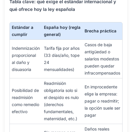
Tabla clave: qué exige el estándar internacional y
qué ofrece hoy la ley española
Estándar a
España hoy (regla
Brecha práctica
cumplir
general)
Casos de baja
Indemnización
Tarifa fija por años
antigüedad o
proporcional
(33 días/año, tope
salarios modestos
al daño y
24
pueden quedar
disuasoria
mensualidades)
infracompensados
Readmisión
En improcedente
Posibilidad de
obligatoria solo si
elige la empresa:
readmisión
el despido es nulo
pagar o readmitir;
como remedio
(derechos
la opción suele ser
efectivo
fundamentales,
pagar
maternidad, etc.)
Daños reales